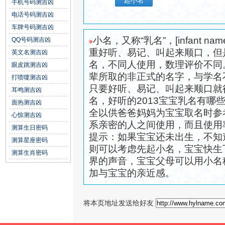
手机号码测吉凶
电话号码测吉凶
车牌号码测吉凶
小名，又称“乳名”，[infant name
QQ号码测吉凶
重好听、易记、叫起来顺口，但
英文名测吉凶
名，不同人使用，数理评价不同
眼皮跳测吉凶
辈所取的非正式的名字，与学名
打喷嚏测吉凶
只要好听、易记、叫起来顺口就
耳鸣测吉凶
名，好听的2013宝宝乳名有哪
面热测吉凶
全以供爸爸妈妈为宝宝取名时参
心惊测吉凶
系亲密的人之间使用，而且使用
测算生日密码
提示：如果宝宝还未出生，不知
测算星座密码
则可以考虑先起小名，宝宝快生
测算生肖密码
界的声音，宝宝父母可以用小名
加与宝宝的亲近感。
将本页地址发送给好友