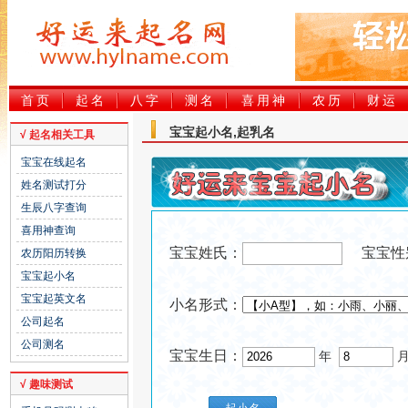
首页
起名
八字
测名
喜用神
农历
财运
宝宝起小名,起乳名
√ 起名相关工具
宝宝在线起名
姓名测试打分
生辰八字查询
喜用神查询
宝宝姓氏：
宝宝性
农历阳历转换
宝宝起小名
宝宝起英文名
小名形式：
公司起名
公司测名
宝宝生日：
年
√ 趣味测试